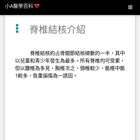
小A醫學百科
脊椎結核介紹
脊椎結核約占骨關節結核總數的一半，其中
以兒童和青少年發生為最多。所有脊椎均可受累，
但以腰椎為多見，胸椎次之，頸椎較少，骶椎中骶
1較多，負重損傷為一誘因。