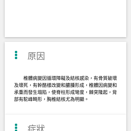
原因
椎體病變因循環障礙及結核感染，有骨質破壞
及壞死，有幹酪樣改變和膿腫形成，椎體因病變和
承重而發生塌陷，使脊柱形成彎度，棘突隆起，背
部有駝峰畸形，胸椎結核尤為明顯。
症狀