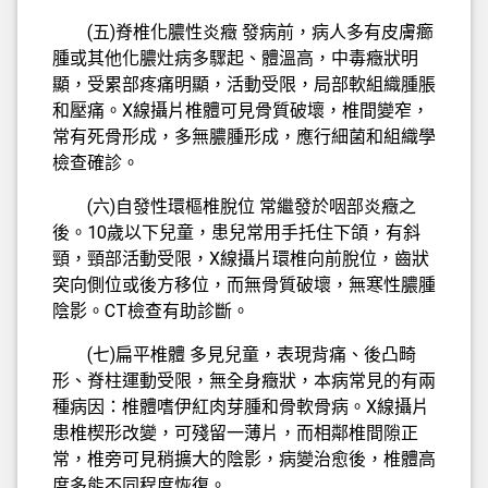
(五)脊椎化膿性炎癥 發病前，病人多有皮膚癤
腫或其他化膿灶病多驟起、體溫高，中毒癥狀明
顯，受累部疼痛明顯，活動受限，局部軟組織腫脹
和壓痛。X線攝片椎體可見骨質破壞，椎間變窄，
常有死骨形成，多無膿腫形成，應行細菌和組織學
檢查確診。
(六)自發性環樞椎脫位 常繼發於咽部炎癥之
後。10歲以下兒童，患兒常用手托住下頜，有斜
頸，頸部活動受限，X線攝片環椎向前脫位，齒狀
突向側位或後方移位，而無骨質破壞，無寒性膿腫
陰影。CT檢查有助診斷。
(七)扁平椎體 多見兒童，表現背痛、後凸畸
形、脊柱運動受限，無全身癥狀，本病常見的有兩
種病因：椎體嗜伊紅肉芽腫和骨軟骨病。X線攝片
患椎楔形改變，可殘留一薄片，而相鄰椎間隙正
常，椎旁可見稍擴大的陰影，病變治愈後，椎體高
度多能不同程度恢復。