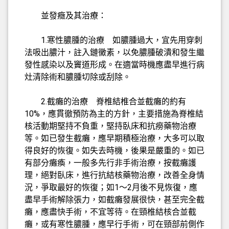
並發癥及其治療：
1.寒性膿腫的治療 如膿腫過大，宜先用穿刺
法吸出膿汁，註入鏈黴素，以免膿腫破潰和發生繼
發性感染以及竇道形成。在適當時機應盡早進行病
灶清除術和膿腫切除或刮除。
2.截癱的治療 脊椎結椎合並截癱的約有
10%，應貫徹預防為主的方針，主要措施為脊椎結
核活動期堅持不負重，堅持臥床和抗癆藥物治療
等。如已發生截癱，應早期積極治療，大多可以取
得良好的恢復。如失去時機，後果是嚴重的。如已
有部分癱瘓，一般多先行非手術治療，按截癱護
理，絕對臥床，進行抗結核藥物治療，改善全身情
況，爭取最好的恢復；如1～2月後不見恢復，應
盡早手術解除張力，如截癱發展很快，甚至完全截
癱，應盡快手術，不宜等待。在頸椎結核合並截
癱，或有寒性膿腫，應早行手術，可在頸部前側作