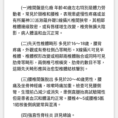
(一)椎間盤退化癥 年齡40歲左右特別是體力勞
動者，常見於頸椎和腰椎，表現患處慢性疼痛或並
有所屬神派湫蘊弁礎線攝片椎間狹窄，其相鄰
椎體邊緣致密，或有唇樣增生改變，椎旁無擴大陰
影，病人體溫和血沉正常。
(二)先天性椎體畸形 多見於16～18歲，腰背
疼痛，外觀或有脊柱側凸等畸形。X線攝片可見半
椎體、椎體楔形改變或相鄰兩椎體融合或同時可見
肋骨等畸形，兩側椎弓根橫突、肋骨的數目不等，
這類先天畸形應與治愈型椎體結核鑒別。
(三)腰椎間盤脫出 多見於20～40歲男性，腰
痛及坐骨神經痛，咳嗽時痛加重。檢查可見腰側
彎，生理前凸減少或消失，患側直腿抬高試驗陽性
但是患者血沉和體溫均正常。腰椎4～5或腰椎5骶
1結核後側病變常與混淆。
(四)強直性脊柱炎 詳見總論。