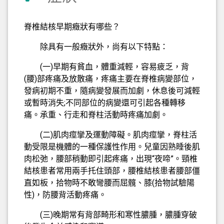
脊椎結核早期癥狀有哪些？
除具有一般癥狀外，尚有以下特點：
(一)早期有貧血，體重減輕，容易疲乏，背
(腰)部疼痛及放散痛，疼痛主要在脊椎病變部位，
發病初期不重，隨病變發展而加劇，休息後可減輕
或暫時消失;不同部位的病變還可引起各種轉移
痛。承重、行走和脊柱活動時疼痛加劇。
(二)肌肉痙攣及運動障礙。肌肉痙攣，脊柱活
動受限是機體的一種保護性作用。兒童因熟睡後肌
肉松弛，腰部稍動即引起疼痛，出現“夜啼”。頸椎
結核患者常用兩手托住頭部，腰椎結核患者腰部僵
直如板，拾物時不敢彎腰而屈髖、膝(拾物試驗陽
性)，防腰背活動疼痛。
(三)晚期常有背部畸形和寒性膿腫，膿腫穿破