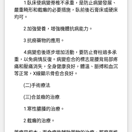
1.臥床使病變脊椎不承重，是防止病變發展、
嚴重畸形和截癱的必要措施，臥前後石膏床或硬床
均可。
2.加強營養，增強機體抗病能力。
3.抗癆藥物的應用。
4.病變愈後逐步增加活動，要防止脊柱過多承
重，以免病情反復。病變愈合的標志是腰背局部疼
痛和壓痛消失，全身健康良好，體溫、脈搏和血沉
等正常，X線顯示骨愈合良好。
(二)手術療法.
(三)合並癥的治療.
1.寒性膿腫的治療。
2.截癱的治療。