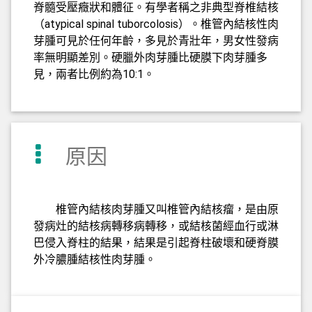
脊髓受壓癥狀和體征。有學者稱之非典型脊椎結核
（atypical spinal tuborcolosis）。椎管內結核性肉
芽腫可見於任何年齡，多見於青壯年，男女性發病
率無明顯差別。硬臘外肉芽腫比硬膜下肉芽腫多
見，兩者比例約為10:1。
原因
椎管內結核肉芽腫又叫椎管內結核瘤，是由原
發病灶的結核病轉移病轉移，或結核菌經血行或淋
巴侵入脊柱的結果，結果是引起脊柱破壞和硬脊膜
外冷膿腫結核性肉芽腫。