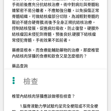
手術前後應充分抗結核治療。術中對病灶與脊髓粘
連緊密不易分離者，不應勉強分離，以免損傷正常
脊髓組織，可做結核瘤部分切除，為減輕對脊髓的
壓迫不縫合硬脊膜;術後予全身正規抗結核治療，
控制結核發展，促進病灶吸收，防止復發。硬膜外
結核瘤因未侵犯到脊髓，預後良好;硬膜下結核瘤
常侵犯脊髓，手術效果不如前者。
藥療是根本，而食療能輔助藥物的治療，那麼椎管
內結核肉芽腫的食療和飲食又是怎麼樣的？
藥品查詢
檢查
椎管內結核肉芽腫應該做哪些檢查？
1.腦脊液動力學試驗均呈完全梗阻或不完全梗