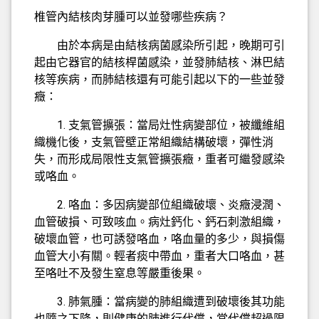
椎管內結核肉芽腫可以並發哪些疾病？
由於本病是由結核病菌感染所引起，晚期可引
起由它器官的結核桿菌感染，並發肺結核、淋巴結
核等疾病，而肺結核還有可能引起以下的一些並發
癥：
1. 支氣管擴張：當局灶性病變部位，被纖維組
織機化後，支氣管壁正常組織結構破壞，彈性消
失，而形成局限性支氣管擴張癥，重者可繼發感染
或咯血。
2. 咯血：多因病變部位組織破壞、炎癥浸潤、
血管破損、可致咳血。病灶鈣化、鈣石刺激組織，
破壞血管，也可誘發咯血，咯血量的多少，與損傷
血管大小有關。輕者痰中帶血，重者大口咯血，甚
至咯吐不及發生窒息等嚴重後果。
3. 肺氣腫：當病變的肺組織遭到破壞後其功能
也隨之下降，則健康的肺進行代償，當代償超過限