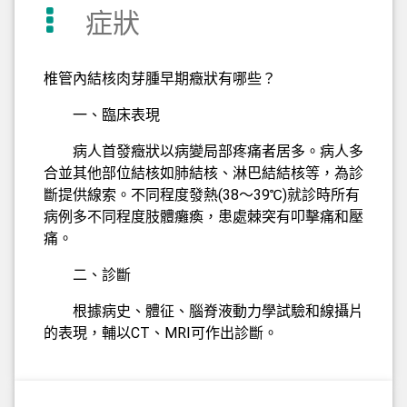
症狀
椎管內結核肉芽腫早期癥狀有哪些？
一、臨床表現
病人首發癥狀以病變局部疼痛者居多。病人多
合並其他部位結核如肺結核、淋巴結結核等，為診
斷提供線索。不同程度發熱(38～39℃)就診時所有
病例多不同程度肢體癱瘓，患處棘突有叩擊痛和壓
痛。
二、診斷
根據病史、體征、腦脊液動力學試驗和線攝片
的表現，輔以CT、MRI可作出診斷。