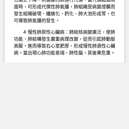
度時，可形成代償性肺氣腫，肺組織受病菌侵襲而
發生組織破壞、纖維化、鈣化、肺大泡形成等，也
可導致肺氣腫的發生。
4. 慢性肺原性心臟病：肺結核病變廣泛，使肺
功能、肺結構發生嚴重病理改變，從而引起肺動脈
高壓，進而導致右心室肥厚，形成慢性肺源性心臟
病。當出現心肺功能衰竭，肺性腦，其後果危重。
參考資料
維基百科:
椎管內結核肉芽腫
Powered by
小A醫學百科