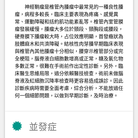
神經鞘瘤是椎管內腫瘤中最常見的一種良性腫
瘤，病程多較長，臨床主要表現為疼痛、感覺異
常、運動障礙和括約肌功能紊亂等。椎管內室管膜
瘤發展緩慢，腫瘤大多位於頸段、頸胸段或腰段，
硬脊膜下腫瘤較大時，占位效應明顯，首發癥狀為
肢體麻木和共濟障礙。結核性肉芽腫早期臨床表現
與椎管內其他腫瘤十分相似，腰穿示椎管部分或完
全梗阻，腦脊液白細胞數增高或正常，糖及氯化物
多數正常，很難在手術前作出定性診斷。另外，臨
床醫生思維局限，過分依賴醫技檢查，術前未做腦
脊液及紅細胞沉降率檢查時更容易造成誤診。因此
診斷疾病時需要全面考慮，綜合分析，不能放過任
何一個細節問題，以做到早期診斷，及時治療。
並發症