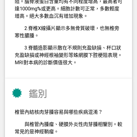
阻。腦脊液蛋白含量均有不同程度增高，最高者可
達1000mg%或更高。細胞計數可正常，多數輕度
增高。絕大多數血沉有增加現象。
2.脊椎X線攝片顯示多無骨質破壞，也無椎旁
寒性膿腫。
3.脊髓造影顯示散在不規則充盈缺損、杯口狀
充盈缺損或神經根袖變形等蛛網膜下腔梗阻表現。
MRI對本病的診斷價值很大。
鑑別
椎管內結核肉芽腫容易與哪些疾病混淆？
與椎管內腫瘤、硬膜外炎性肉芽腫相鑒別。較
常見的是神經鞘瘤。