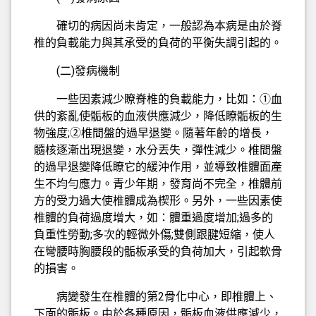
確切的病因尚未肯定，一般認為本病是由於脊
椎的負載能力與其承受的負荷的平衡失調引起的。
(二)發病機制
一些因素減少瞭脊椎的負載能力，比如：①血
供的紊亂使骺板的血液供應減少，降低瞭骺板的生
物強度;②椎間盤的過早退變。隨著年齡的增長，
髓核逐漸出現退變，水分丟失，彈性減少。椎間盤
的過早退變降低瞭它的緩沖作用，並導致椎體面產
生不均勻應力。青少年期，發育尚不完全，椎體前
方的受力過大使椎體成為楔形。另外，一些因素使
椎體的負荷過度增大，如：體重過度增加;過多的
負重性勞動;多次的輕微外傷;雙側跟腱短縮，使人
在彎腰時胸腰段的骺板承受的負荷加大，引起軟骨
的損害。
病變發生在椎體的第2骨化中心，即椎體上、
下面的骺板。由於各種原因，骺板血液供應減少，