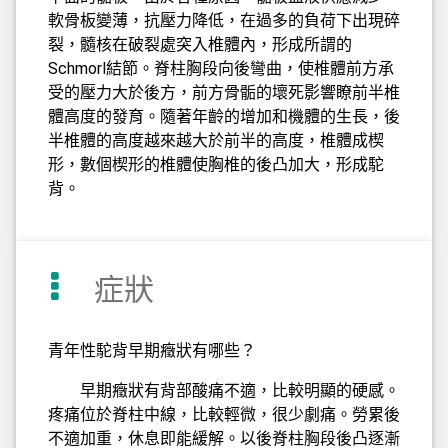
軟骨板變薄，抗壓力降低，在過多的負荷下出現碎
裂，髓核在破裂處突入椎體內，形成所謂的
Schmorl結節。脊柱胸段向後彎曲，使椎體前方承
受的壓力大於後方，前方骨骺的壞死影響瞭前半椎
體高度的發育。隨著年齡的增加和機體的生長，後
半椎體的高度越來越大於前半的高度，椎體成楔
形，數個楔形的椎體使胸椎的後凸加大，形成駝
背。
症狀
青年性駝背早期癥狀有哪些？
早期癥狀有背部酸痛不適，比較明顯的硬感。
疼痛位於脊柱中線，比較輕微，很少劇痛。勞累後
不適加重，休息即能緩解。以後脊柱胸段後凸逐漸