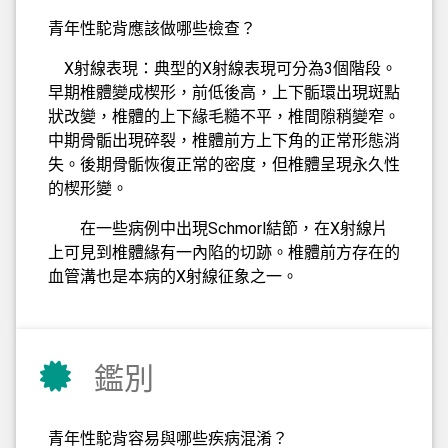
青年性駝背應該做哪些檢查？
X射線表現：典型的X射線表現可分為3個階段。
早期椎體變成楔形，前低後高，上下骺環出現斑點
狀改變，椎體的上下緣毛糙不平，椎間隙稍變窄。
中期骨骺出現碎裂，椎體前方上下角的正常形態消
失。後期骨骺恢復正常的密度，但椎體呈現永久性
的楔形變。
在一些病例中出現Schmorl結節，在X射線片
上可見到椎體緣有一內陷的切跡。椎體前方存在的
血管溝也是本病的X射線征象之一。
鑑別
青年性駝背容易與哪些疾病混淆？