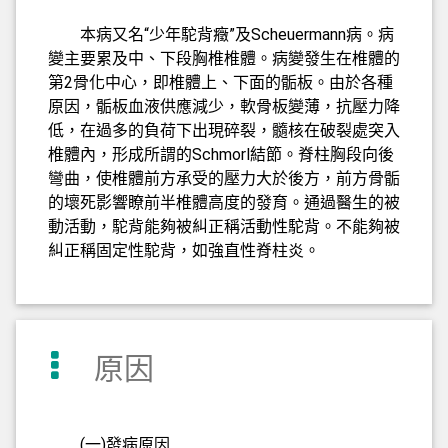
本病又名“少年駝背癥”及Scheuermann病。病
變主要累及中、下段胸椎椎體。病變發生在椎體的
第2骨化中心，即椎體上、下面的骺板。由於各種
原因，骺板血液供應減少，軟骨板變薄，抗壓力降
低，在過多的負荷下出現碎裂，髓核在破裂處突入
椎體內，形成所謂的Schmorl結節。脊柱胸段向後
彎曲，使椎體前方承受的壓力大於後方，前方骨骺
的壞死影響瞭前半椎體高度的發育。通過醫生的被
動活動，駝背能夠被糾正稱活動性駝背。不能夠被
糾正稱固定性駝背，如強直性脊柱炎。
原因
(一)發病原因