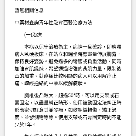
暫無相關信息
中藥材查詢青年性駝背西醫治療方法
(一)治療
本病以保守治療為主，病情一旦確診，即應囑
病人臥硬板床，在站立和端坐時應盡量伸展胸背，
保持良好姿勢。避免過多的彎腰或負重活動，同時
加強背肌鍛煉，希望通過增強的背肌力量，限制後
凸的加重。對疼痛比較明顯的病人可以用解痙止
痛、疏經通絡的中藥以緩解癥狀。
胸椎後凸較大，超過50°時，可以用支架或石
膏固定，以盡量糾正畸形。使用被動固定法糾正畸
形應密切註意其並發癥，如軟組織損傷、矯正過
度、並發側彎等等。使用支架或石膏固定時間不能
少於1年。