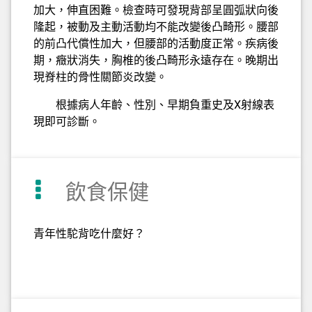
加大，伸直困難。檢查時可發現背部呈圓弧狀向後
隆起，被動及主動活動均不能改變後凸畸形。腰部
的前凸代償性加大，但腰部的活動度正常。疾病後
期，癥狀消失，胸椎的後凸畸形永遠存在。晚期出
現脊柱的骨性關節炎改變。
根據病人年齡、性別、早期負重史及X射線表
現即可診斷。
飲食保健
青年性駝背吃什麼好？