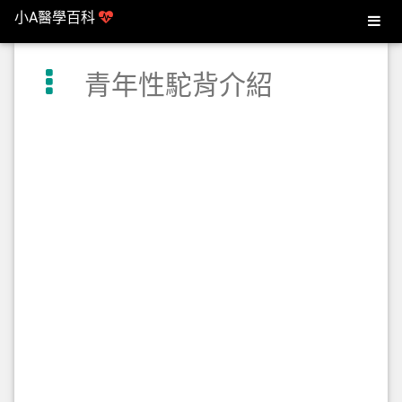
小A醫學百科
青年性駝背介紹