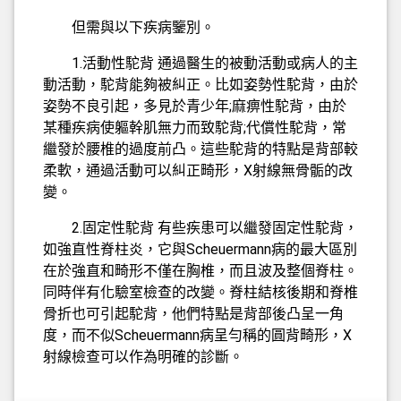
但需與以下疾病鑒別。
1.活動性駝背 通過醫生的被動活動或病人的主
動活動，駝背能夠被糾正。比如姿勢性駝背，由於
姿勢不良引起，多見於青少年;麻痹性駝背，由於
某種疾病使軀幹肌無力而致駝背;代償性駝背，常
繼發於腰椎的過度前凸。這些駝背的特點是背部較
柔軟，通過活動可以糾正畸形，X射線無骨骺的改
變。
2.固定性駝背 有些疾患可以繼發固定性駝背，
如強直性脊柱炎，它與Scheuermann病的最大區別
在於強直和畸形不僅在胸椎，而且波及整個脊柱。
同時伴有化驗室檢查的改變。脊柱結核後期和脊椎
骨折也可引起駝背，他們特點是背部後凸呈一角
度，而不似Scheuermann病呈勻稱的圓背畸形，X
射線檢查可以作為明確的診斷。