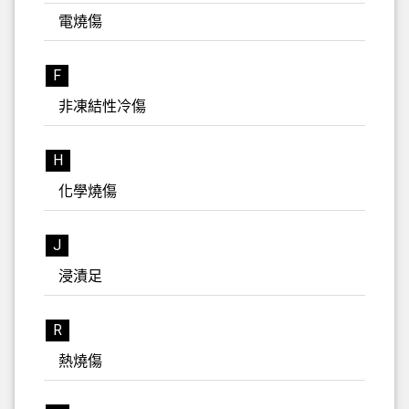
電燒傷
F
非凍結性冷傷
H
化學燒傷
J
浸漬足
R
熱燒傷