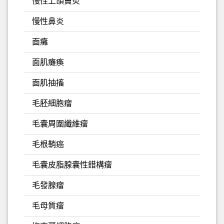
慢性上頜竇炎
慢性鼻炎
面癱
面肌癱瘓
面肌抽搐
毛胚細胞瘤
毛囊周圍纖維瘤
毛根鞘癌
毛囊皮脂腺囊性錯構瘤
毛發腺瘤
毛母質瘤