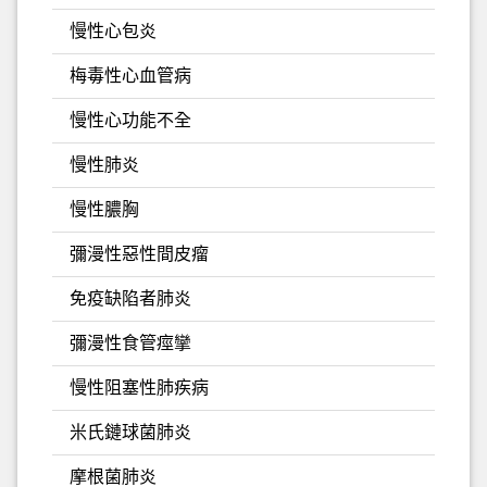
慢性心包炎
梅毒性心血管病
慢性心功能不全
慢性肺炎
慢性膿胸
彌漫性惡性間皮瘤
免疫缺陷者肺炎
彌漫性食管痙攣
慢性阻塞性肺疾病
米氏鏈球菌肺炎
摩根菌肺炎