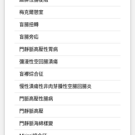
梅克爾憩室
盲腸扭轉
盲腸旁疝
門靜脈高壓性胃病
彌漫性空回腸潰瘍
盲襻綜合征
慢性潰瘍性非肉芽腫性空腸回腸炎
門脈高壓性腸病
門靜脈高壓
門靜脈海綿樣變