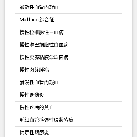
彌散性血管內凝血
Maffucci綜合征
慢性粒細胞性白血病
慢性淋巴細胞性白血病
慢性皮膚粘膜念珠菌病
慢性肉芽腫病
彌漫性血管內凝血
慢性骨髓炎
慢性疾病的貧血
毛細血管擴張性環狀紫癜
梅毒性關節炎