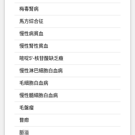
梅毒腎病
馬方綜合征
慢性病貧血
慢性腎性貧血
嘧啶5′-核苷酸缺乏癥
慢性淋巴細胞白血病
毛細胞白血病
慢性髓細胞白血病
毛盤瘤
瞀瘛
脈溢