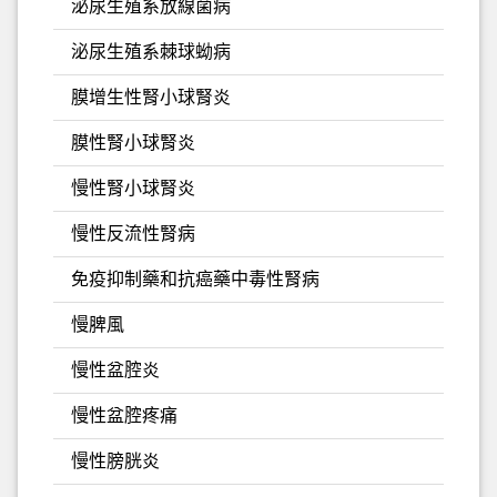
泌尿生殖系放線菌病
泌尿生殖系棘球蚴病
膜增生性腎小球腎炎
膜性腎小球腎炎
慢性腎小球腎炎
慢性反流性腎病
免疫抑制藥和抗癌藥中毒性腎病
慢脾風
慢性盆腔炎
慢性盆腔疼痛
慢性膀胱炎