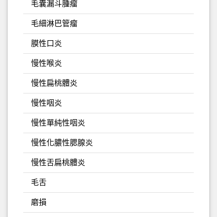
毛囊漏斗腫瘤
毛細淋巴管瘤
膜性口炎
慢性喉炎
慢性扁桃體炎
慢性咽炎
慢性單純性咽炎
慢性化膿性腮腺炎
慢性舌扁桃體炎
毛舌
磨損