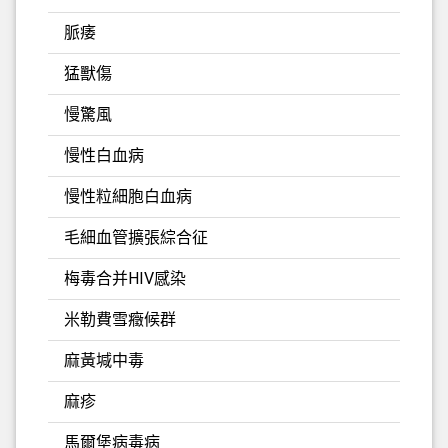
脈痿
猛獸傷
慢驚風
慢性白血病
慢性粒細胞白血病
毛細血管擴張綜合征
梅毒合并HIV感染
米勒費雪癥候群
麻黃堿中毒
麻疹
馬爾堡病毒病