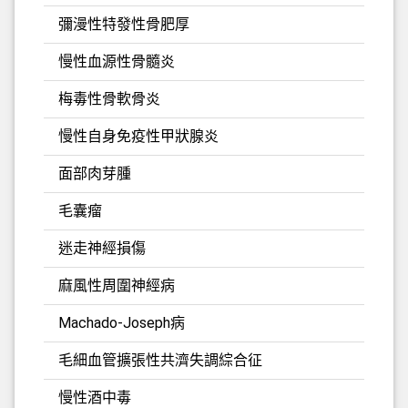
彌漫性特發性骨肥厚
慢性血源性骨髓炎
梅毒性骨軟骨炎
慢性自身免疫性甲狀腺炎
面部肉芽腫
毛囊瘤
迷走神經損傷
麻風性周圍神經病
Machado-Joseph病
毛細血管擴張性共濟失調綜合征
慢性酒中毒